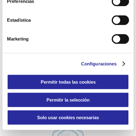
satisfacción de nuestros clientes sea total. En
Preferencias
coherencia con nuestro afán de mejora continua y
de cumplir con la normativa vigente,
Lirecan
Estadística
Servicios Integrales S. A.
dispone de las siguientes
certificaciones:
Marketing
Configuraciones
Permitir todas las cookies
SISTEMA DE GESTIÓN DE LA
CALIDAD
Permitir la selección
ISO 9001:2015
Solo usar cookies necesarias