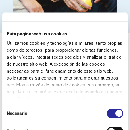
Esta página web usa cookies
Utilizamos cookies y tecnologías similares, tanto propias
como de terceros, para proporcionar ciertas funciones,
alojar vídeos, integrar redes sociales y analizar el tráfico
de nuestro sitio web. A excepción de las cookies
necesarias para el funcionamiento de este sitio web,
solicitaremos su consentimiento para mejorar nuestros
CERTIFICADOS
servicios a través del resto de cookies; sin embargo, su
negativa no limitará su experiencia de usuario en nuestra
Lirecan Servicios Integrales, S.A.
ha adquirido un
web. Puede configurar o rechazar de forma
compromiso para establecer, implantar y mantener
personalizada su uso pulsando “Configuraciones”. Para
Selección
un Sistema Integrado de Gestión de Calidad,
más información, puede consultar nuestra
Política de
Necesario
de
Medioambiente, y Seguridad y Salud en el trabajo.
Cookies
.
consentimiento
Nuestros estándares de calidad hacen que la