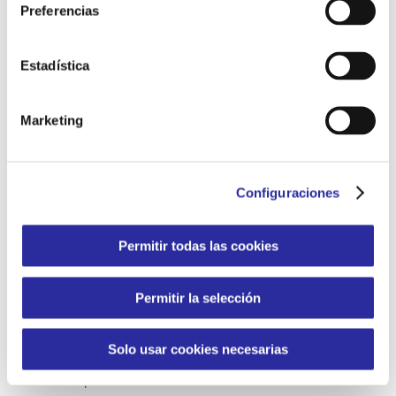
Preferencias
convulsiones provocadas por
animaciones que muestran parpadeos y
combinaciones de colores que puedan
Estadística
resultar perjudiciales.
Modo para personas con discapacidad
Marketing
visual: este modo adapta el sitio web a
las necesidades de las personas con
discapacidades visuales tales como
Configuraciones
degradación de la vista, visión túnel,
cataratas, glaucoma, etc.
Modo para discapacidades cognitivas:
Permitir todas las cookies
este modo proporciona diferentes
funciones de asistencia para que las
Permitir la selección
personas con discapacidades cognitivas
como dislexia, autismo, que han sufrido
Solo usar cookies necesarias
un accidente cerebrovascular, etc.,
puedan concentrarse más fácilmente en