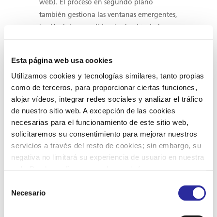
web). El proceso en segundo plano
también gestiona las ventanas emergentes,
haciéndolas accesibles desde el teclado en
cuanto se muestran y mientras estén
activas.
Esta página web usa cookies
Los usuarios también pueden utilizar
Utilizamos cookies y tecnologías similares, tanto propias
atajos de teclado pulsando en teclas tales
como de terceros, para proporcionar ciertas funciones,
como “M” (para los menús), “H”
alojar vídeos, integrar redes sociales y analizar el tráfico
(encabezados), “F” (formularios), “B”
de nuestro sitio web. A excepción de las cookies
(botones) y “G” (gráficos) a fin de acceder
necesarias para el funcionamiento de este sitio web,
directamente a elementos específicos.
solicitaremos su consentimiento para mejorar nuestros
servicios a través del resto de cookies; sin embargo, su
Perfiles de discapacidad
negativa no limitará su experiencia de usuario en nuestra
compatibles con nuestro sitio web
web. Puede configurar o rechazar de forma
Modo seguro para epilepsia: este perfil
personalizada su uso pulsando “Configuraciones”. Para
Selección
permite a las personas con epilepsia
más información, puede consultar nuestra
Política de
Necesario
de
navegar de forma segura a través del
Cookies
.
consentimiento
sitio web, al evitar el riesgo de