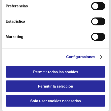
Preferencias
Somos rigurosos con la legislación vigente y
extendemos ese compromiso por medio de una
exigencia de certificación en RSE, la
Norma IQ NET
Estadística
SR 10
. Esta certificación implica el cumplimiento y
compromiso con los requerimientos de la norma en
Marketing
materia de Rendición de cuentas, transparencia,
comportamiento ético, respeto a los grupos de
interés, respeto al principio de legalidad, respeto a la
normativa internacional de cumplimiento y respeto a
Configuraciones
los derechos humanos. Si desea ampliar
información, puede consultar nuestra
Declaración
de Política de Responsabilidad Social
y el
análisis
Permitir todas las cookies
de materialidad
.
Permitir la selección
La dirección y todos los empleados asumen el
compromiso contenido en esta declaración.
Solo usar cookies necesarias