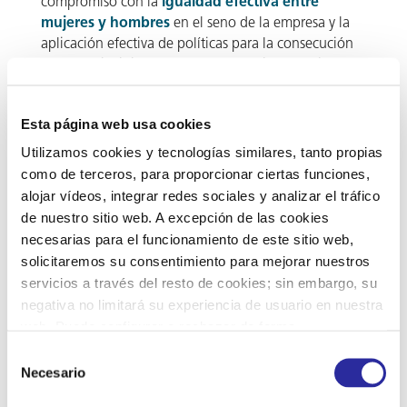
compromiso con la
igualdad efectiva entre
mujeres y hombres
en el seno de la empresa y la
aplicación efectiva de políticas para la consecución
de este principio, dentro de los términos previstos en
la
Ley Orgánica 3/2007
.
En todos y cada uno de los ámbitos de la empresa -
Esta página web usa cookies
desde las condiciones de trabajo, los servicios
Utilizamos cookies y tecnologías similares, tanto propias
prestados o la comunicación – Lirecan asume la
como de terceros, para proporcionar ciertas funciones,
igualdad de trato y oportunidades sin discriminar
alojar vídeos, integrar redes sociales y analizar el tráfico
directa o indirectamente por razón de sexo.
de nuestro sitio web. A excepción de las cookies
necesarias para el funcionamiento de este sitio web,
Los principios enunciados se llevan a la práctica a
solicitaremos su consentimiento para mejorar nuestros
través de la elaboración y aplicación de un
Plan de
servicios a través del resto de cookies; sin embargo, su
Igualdad en la Empresa
y de otras medidas como
el establecimiento de
protocolos de prevención y
negativa no limitará su experiencia de usuario en nuestra
actuación para casos de acoso laboral y sexual.
web. Puede configurar o rechazar de forma
personalizada su uso pulsando “Configuraciones”. Para
Selección
Dentro de su proyecto social, Lirecan también
más información, puede consultar nuestra
Política de
Necesario
de
trabaja por la integración laboral en su plantilla de
Cookies
.
consentimiento
mujeres víctimas de violencia de género.